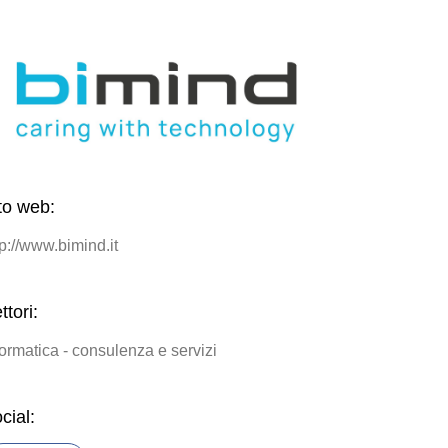
to web:
tp://www.bimind.it
ttori:
formatica - consulenza e servizi
cial: