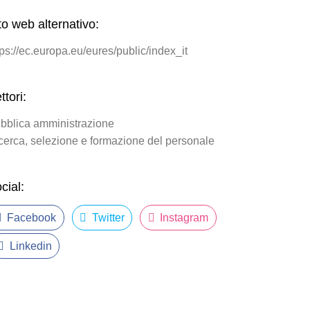
to web alternativo:
tps://ec.europa.eu/eures/public/index_it
ttori:
bblica amministrazione
cerca, selezione e formazione del personale
cial:
Facebook
Twitter
Instagram
Linkedin