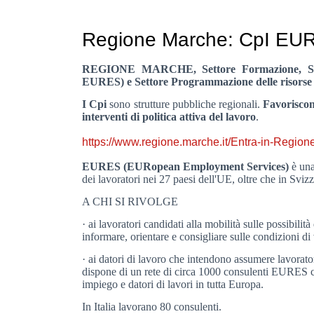
Regione Marche: CpI E
REGIONE MARCHE, Settore Formazione, Serviz
EURES) e Settore Programmazione delle risor
I Cpi
sono strutture pubbliche regionali.
Favoriscon
interventi di politica attiva del lavoro
.
https://www.regione.marche.it/Entra-in-Region
EURES (EURopean Employment Services)
è una
dei lavoratori nei 27 paesi dell'UE, oltre che in Sviz
A CHI SI RIVOLGE
· ai lavoratori candidati alla mobilità sulle possibi
informare, orientare e consigliare sulle condizioni di 
· ai datori di lavoro che intendono assumere lavorator
dispone di un rete di circa 1000 consulenti EURES ch
impiego e datori di lavori in tutta Europa.
In Italia lavorano 80 consulenti.