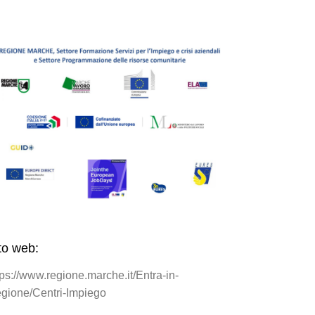
to web:
tps://www.regione.marche.it/Entra-in-
gione/Centri-Impiego